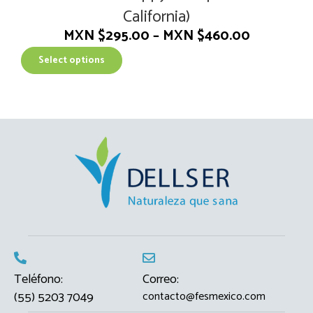
California)
MXN $
295.00
–
MXN $
460.00
T
Select options
h
i
s
p
r
o
d
u
c
t
h
a
s
m
Teléfono:
Correo:
u
(55) 5203 7049
contacto@fesmexico.com
l