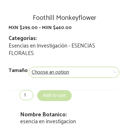
Foothill Monkeyflower
MXN $
295.00
–
MXN $
460.00
Categorías:
Esencias en Investigación
-
ESENCIAS
FLORALES
Foothill
Tamaño
Monkeyflower
quantity
Add to cart
Nombre Botanico:
esencia en investigacion