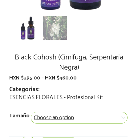
Black Cohosh (Cimífuga, Serpentaria
Negra)
MXN $
295.00
–
MXN $
460.00
Categorías:
ESENCIAS FLORALES
-
Profesional Kit
Black
Tamaño
Cohosh
(Cimífuga,
Serpentaria