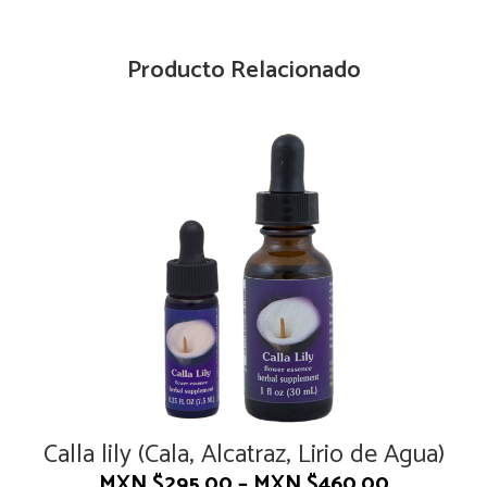
Producto Relacionado
Calla lily (Cala, Alcatraz, Lirio de Agua)
MXN $
295.00
–
MXN $
460.00