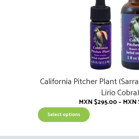
California Pitcher Plant (Sarr
Lirio Cobra
MXN $
295.00
–
MXN 
T
Select options
h
i
s