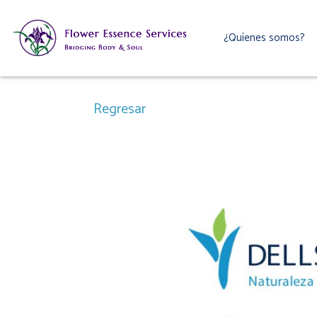
Ir
al
¿Quíenes somos?
contenido
Regresar