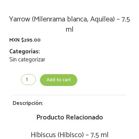
Yarrow (Milenrama blanca, Aquilea) – 7.5
ml
MXN $
295.00
Categorías:
Sin categorizar
Yarrow
Add to cart
(Milenrama
blanca,
Aquilea)
-
Descripción:
7.5
ml
Producto Relacionado
quantity
Hibiscus (Hibisco) – 7.5 ml