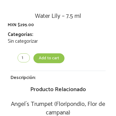
Water Lily – 7.5 ml
MXN $
295.00
Categorías:
Sin categorizar
Water
Add to cart
Lily
-
7.5
ml
Descripción:
quantity
Producto Relacionado
Angel´s Trumpet (Floripondio, Flor de
campana)