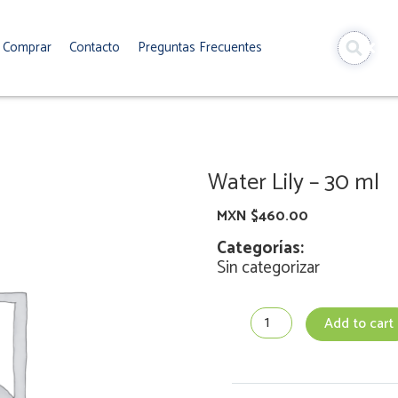
Comprar
Contacto
Preguntas Frecuentes
Water Lily – 30 ml
MXN $
460.00
Categorías:
Sin categorizar
Water
Add to cart
Lily
-
30
ml