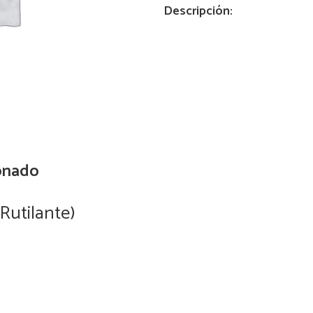
Descripción:
quantity
onado
 Rutilante)