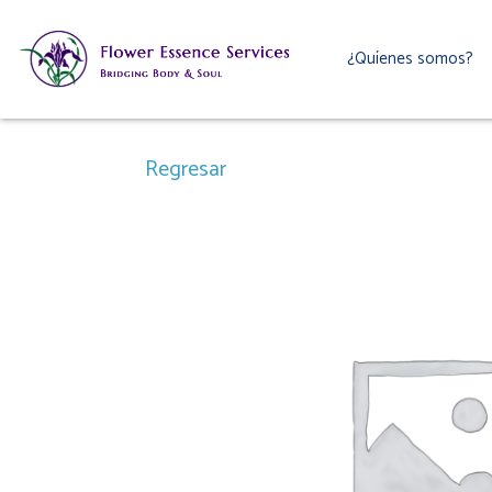
Ir
al
¿Quíenes somos?
contenido
Regresar