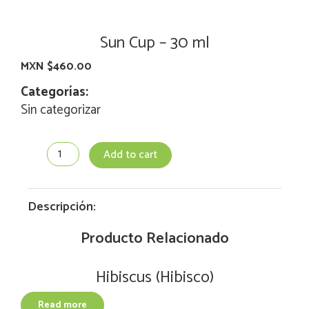
Sun Cup – 30 ml
MXN $
460.00
Categorías:
Sin categorizar
Sun
Add to cart
Cup
-
30
ml
Descripción:
quantity
Producto Relacionado
Hibiscus (Hibisco)
Read more