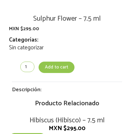
Sulphur Flower – 7.5 ml
MXN $
295.00
Categorías:
Sin categorizar
Sulphur
Add to cart
Flower
-
7.5
ml
Descripción:
quantity
Producto Relacionado
Hibiscus (Hibisco) – 7.5 ml
MXN $
295.00