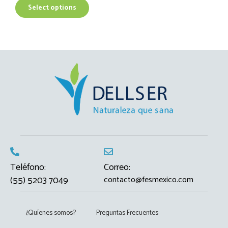
T
Select options
h
i
s
p
r
o
d
u
c
t
h
a
s
m
Teléfono:
Correo:
u
(55) 5203 7049
contacto@fesmexico.com
l
t
i
¿Quíenes somos?
Preguntas Frecuentes
p
l