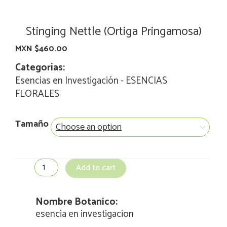
Stinging Nettle (Ortiga Pringamosa)
MXN $
460.00
Categorías:
Esencias en Investigación
-
ESENCIAS
FLORALES
Stinging
Tamaño
Nettle
(Ortiga
Pringamosa)
quantity
Add to cart
Nombre Botanico:
esencia en investigacion