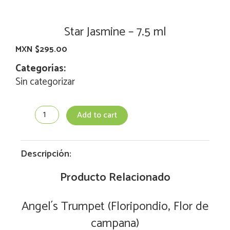
Star Jasmine – 7.5 ml
MXN $
295.00
Categorías:
Sin categorizar
Star
Add to cart
Jasmine
-
7.5
ml
Descripción:
quantity
Producto Relacionado
Angel´s Trumpet (Floripondio, Flor de
campana)