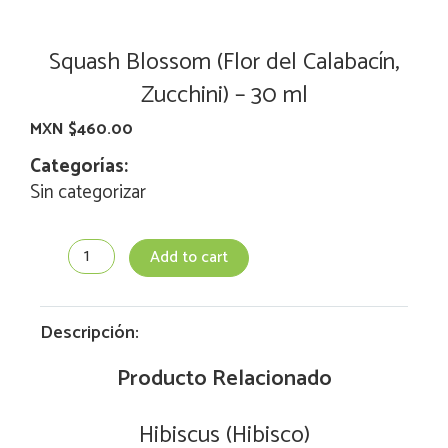
Squash Blossom (Flor del Calabacín,
Zucchini) – 30 ml
MXN $
460.00
Categorías:
Sin categorizar
Squash
Add to cart
Blossom
(Flor
del
Calabacín,
Descripción:
Zucchini)
-
Producto Relacionado
30
ml
Hibiscus (Hibisco)
quantity