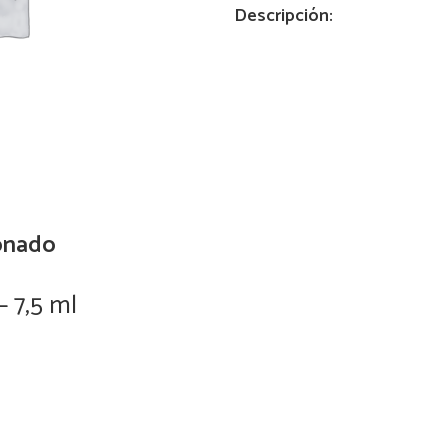
Descripción:
30
ml
quantity
onado
– 7,5 ml
0