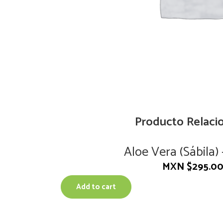
Producto Relaci
Aloe Vera (Sábila) 
MXN $
295.0
Add to cart