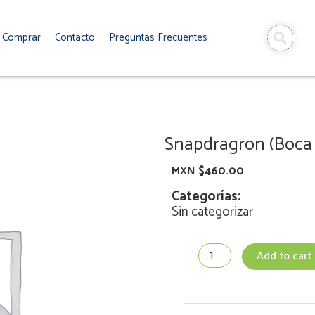
Comprar
Contacto
Preguntas Frecuentes
Snapdragron (Boca 
MXN $
460.00
Categorías:
Sin categorizar
Snapdragron
Add to cart
(Boca
de
Dragón)
-