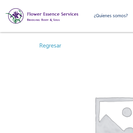
Ir
al
¿Quíenes somos?
contenido
Regresar