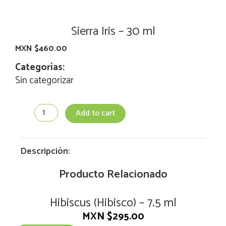
Sierra Iris – 30 ml
MXN $
460.00
Categorías:
Sin categorizar
Sierra
Add to cart
Iris
-
30
ml
Descripción:
quantity
Producto Relacionado
Hibiscus (Hibisco) – 7.5 ml
MXN $
295.00