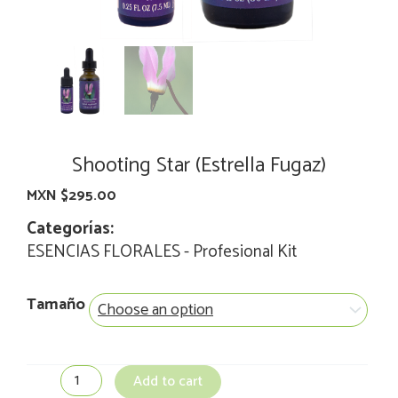
Shooting Star (Estrella Fugaz)
MXN $
295.00
Categorías:
ESENCIAS FLORALES
-
Profesional Kit
Shooting
Tamaño
Star
(Estrella
Fugaz)
quantity
Add to cart