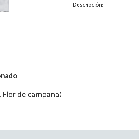
Descripción:
30
ml
quantity
onado
, Flor de campana)
Blazing Star
Read more