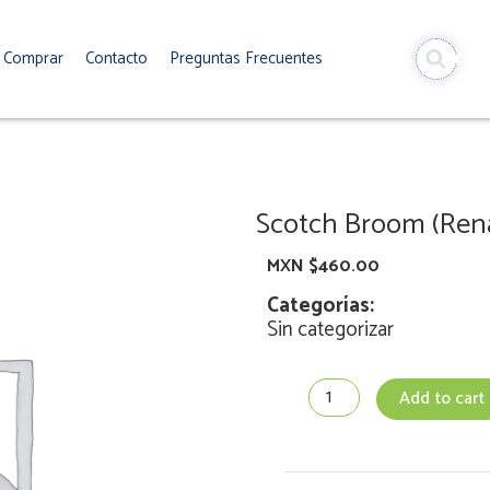
Comprar
Contacto
Preguntas Frecuentes
Scotch Broom (Rena
MXN $
460.00
Categorías:
Sin categorizar
Scotch
Add to cart
Broom
(Renata,
Genista)
-