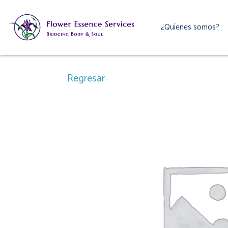
Ir
al
¿Quíenes somos?
contenido
Regresar