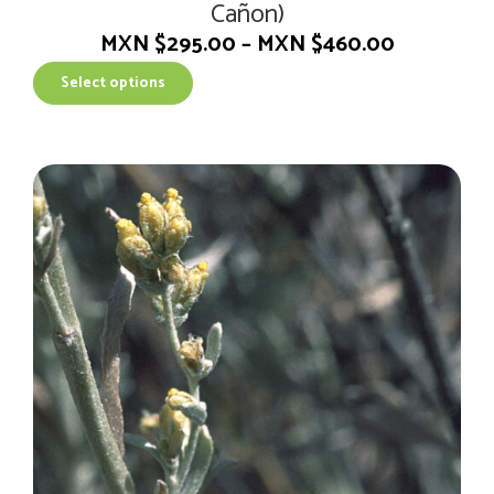
Cañon)
MXN $
295.00
–
MXN $
460.00
T
Select options
h
i
s
p
r
o
d
u
c
t
h
a
s
m
u
l
t