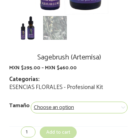
Sagebrush (Artemisa)
MXN $
295.00
–
MXN $
460.00
Categorías:
ESENCIAS FLORALES
-
Profesional Kit
Sagebrush
Tamaño
(Artemisa)
quantity
Add to cart