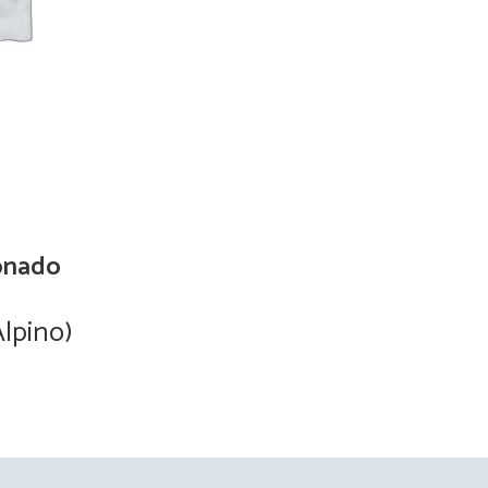
onado
Alpino)
Blazing Star
Read more