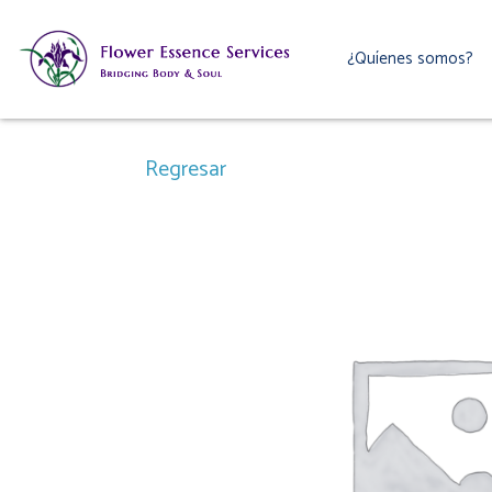
Ir
al
¿Quíenes somos?
contenido
Regresar