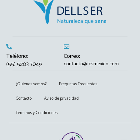
d
u
c
t
h
a
s
m
Teléfono:
Correo:
u
(55) 5203 7049
contacto@fesmexico.com
l
t
i
¿Quíenes somos?
Preguntas Frecuentes
p
l
Contacto
Aviso de privacidad
e
v
Terminos y Condiciones
a
r
i
a