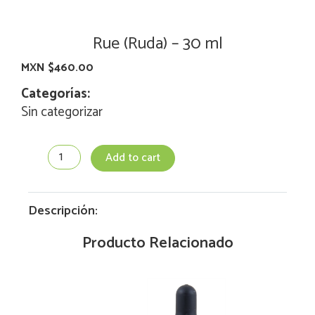
Rue (Ruda) – 30 ml
MXN $
460.00
Categorías:
Sin categorizar
Rue
Add to cart
(Ruda)
-
30
ml
Descripción:
quantity
Producto Relacionado