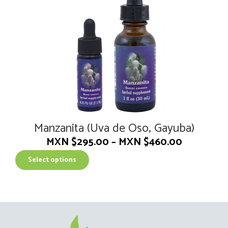
Manzanita (Uva de Oso, Gayuba)
MXN $
295.00
–
MXN $
460.00
T
Select options
h
i
s
p
r
o