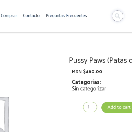
Comprar
Contacto
Preguntas Frecuentes
Pussy Paws (Patas d
MXN $
460.00
Categorías:
Sin categorizar
Pussy
Add to cart
Paws
(Patas
de
Gatito)