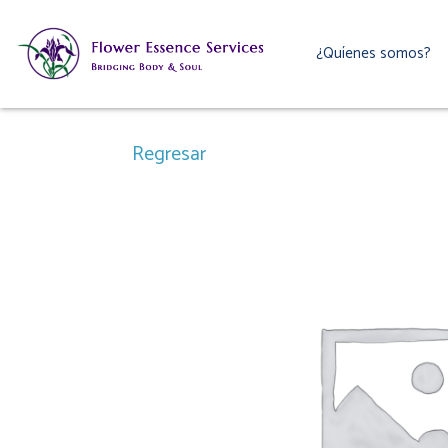
Ir
al
¿Quíenes somos?
contenido
Regresar