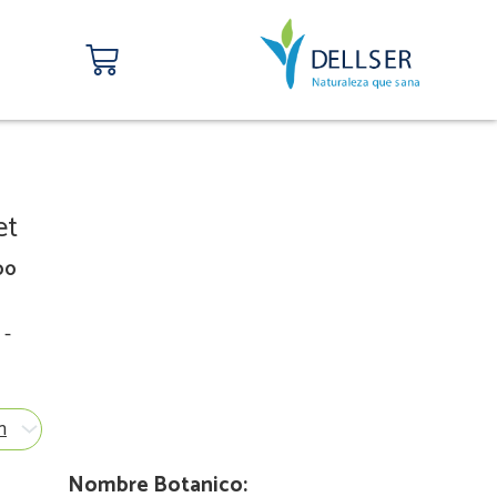
Carrito
et
00
-
Nombre Botanico: