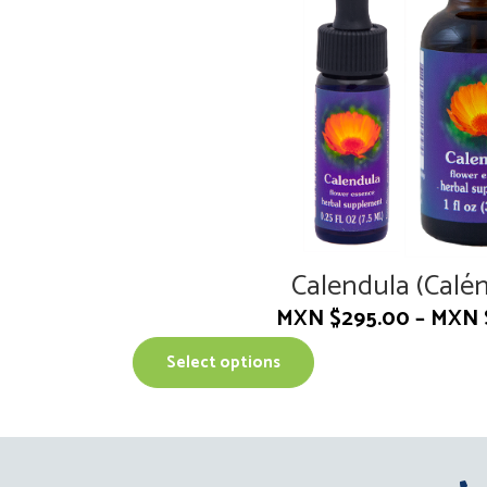
Calendula (Calé
MXN $
295.00
–
MXN 
T
Select options
h
i
s
p
r