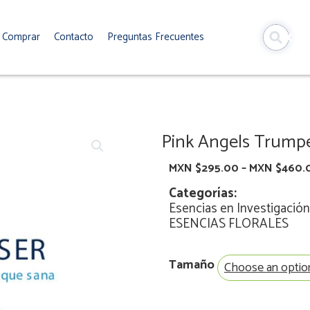
Comprar
Contacto
Preguntas Frecuentes
Pink Angels Trump
MXN $
295.00
–
MXN $
460.
Categorías:
Esencias en Investigación
ESENCIAS FLORALES
Pink
Tamaño
Angels
Trumpet
quantity