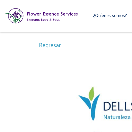
Ir
al
¿Quíenes somos?
contenido
Regresar