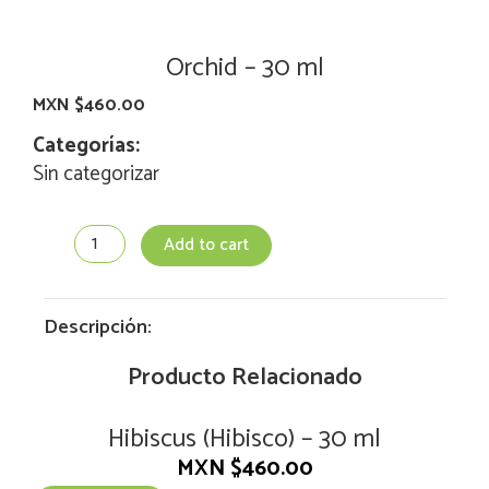
Orchid – 30 ml
MXN $
460.00
Categorías:
Sin categorizar
Orchid
Add to cart
-
30
ml
quantity
Descripción:
Producto Relacionado
Hibiscus (Hibisco) – 30 ml
MXN $
460.00