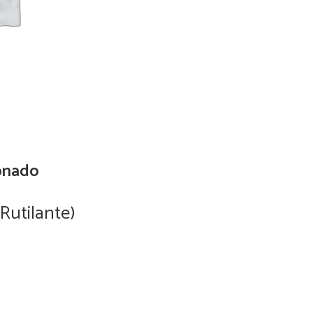
onado
 Rutilante)