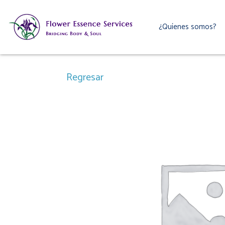
Ir
al
¿Quíenes somos?
contenido
Regresar