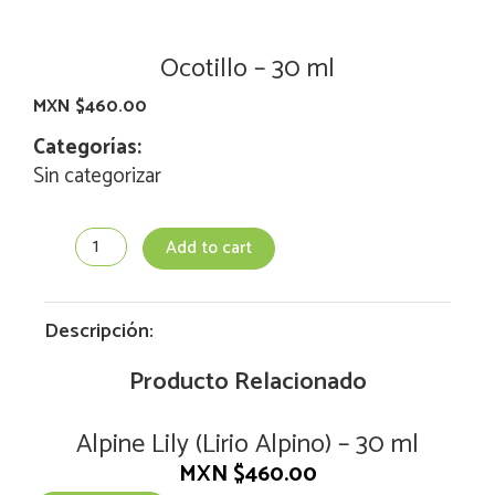
Ocotillo – 30 ml
MXN $
460.00
Categorías:
Sin categorizar
Ocotillo
Add to cart
-
30
ml
quantity
Descripción:
Producto Relacionado
Alpine Lily (Lirio Alpino) – 30 ml
MXN $
460.00