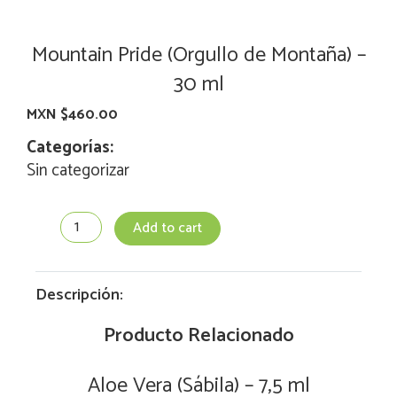
Mountain Pride (Orgullo de Montaña) –
30 ml
MXN $
460.00
Categorías:
Sin categorizar
Mountain
Add to cart
Pride
(Orgullo
de
Montaña)
Descripción:
-
30
Producto Relacionado
ml
quantity
Aloe Vera (Sábila) – 7,5 ml