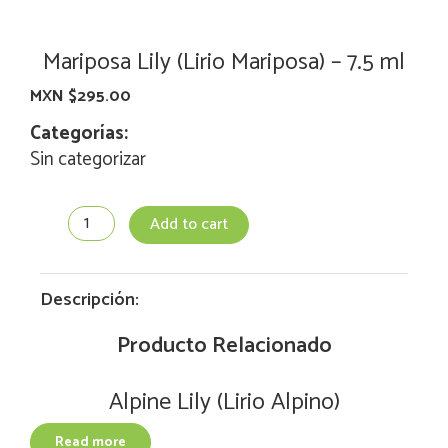
Mariposa Lily (Lirio Mariposa) – 7.5 ml
MXN $
295.00
Categorías:
Sin categorizar
Mariposa
Add to cart
Lily
(Lirio
Mariposa)
-
Descripción:
7.5
ml
Producto Relacionado
quantity
Alpine Lily (Lirio Alpino)
Read more