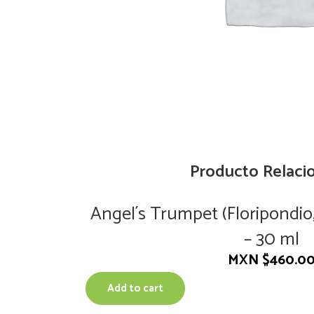
Producto Relaci
Angel´s Trumpet (Floripondio
– 30 ml
MXN $
460.0
Add to cart