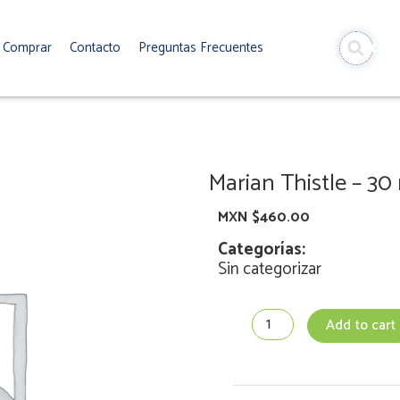
Comprar
Contacto
Preguntas Frecuentes
Marian Thistle – 30
MXN $
460.00
Categorías:
Sin categorizar
Marian
Add to cart
Thistle
-
30
ml