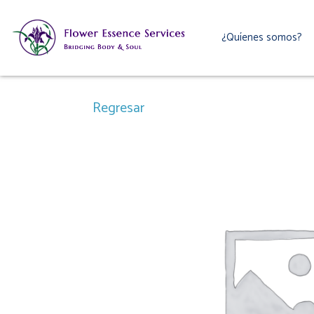
Ir
al
¿Quíenes somos?
contenido
Regresar