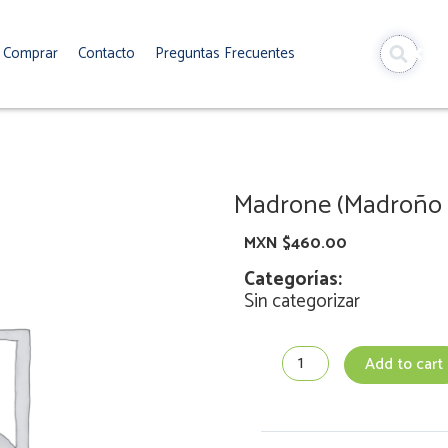
Comprar
Contacto
Preguntas Frecuentes
Madrone (Madroño d
MXN $
460.00
Categorías:
Sin categorizar
Madrone
Add to cart
(Madroño
del
Pacífico)
-