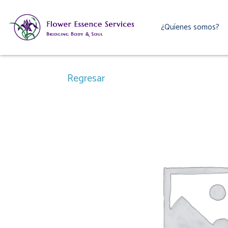
Ir
al
¿Quíenes somos?
contenido
Regresar