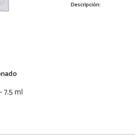
Descripción:
30
ml
quantity
onado
– 7.5 ml
Aloe 
0
Read more