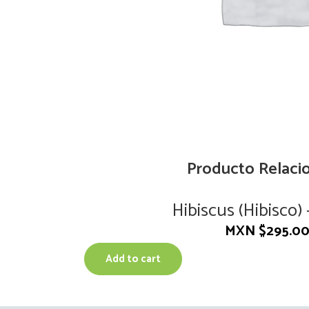
Producto Relaci
Hibiscus (Hibisco) 
MXN $
295.0
Add to cart