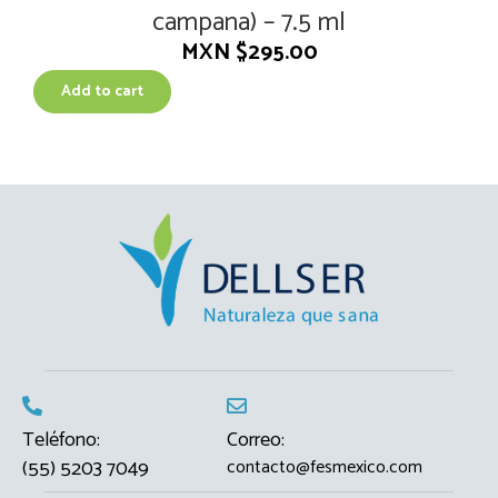
quantity
campana) – 7.5 ml
MXN $
295.00
Add to cart
Teléfono:
Correo:
(55) 5203 7049
contacto@fesmexico.com