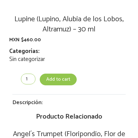
Lupine (Lupino, Alubia de los Lobos,
Altramuz) – 30 ml
MXN $
460.00
Categorías:
Sin categorizar
Lupine
Add to cart
(Lupino,
Alubia
de
los
Descripción:
Lobos,
Altramuz)
Producto Relacionado
-
30
Angel´s Trumpet (Floripondio, Flor de
ml