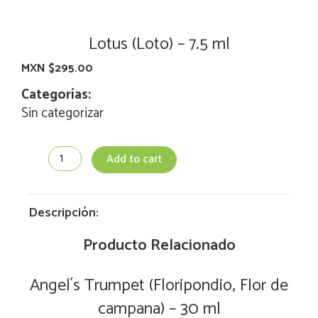
Lotus (Loto) – 7.5 ml
MXN $
295.00
Categorías:
Sin categorizar
Lotus
Add to cart
(Loto)
-
7.5
ml
Descripción:
quantity
Producto Relacionado
Angel´s Trumpet (Floripondio, Flor de
campana) – 30 ml