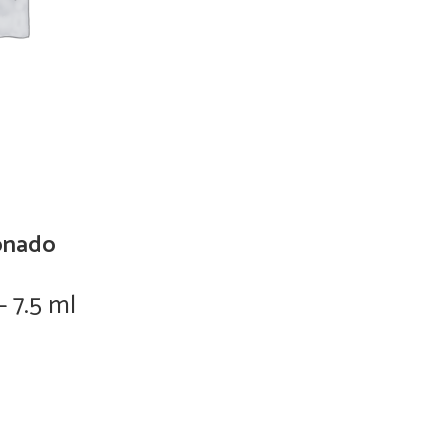
onado
– 7.5 ml
0