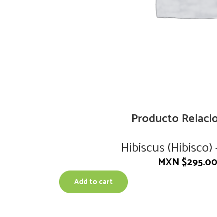
Producto Relaci
Hibiscus (Hibisco) 
MXN $
295.0
Add to cart