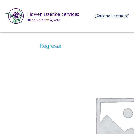
Ir
al
¿Quíenes somos?
contenido
Regresar