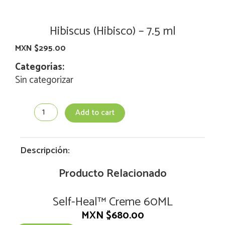
Hibiscus (Hibisco) – 7.5 ml
MXN $
295.00
Categorías:
Sin categorizar
Hibiscus
Add to cart
(Hibisco)
-
7.5
ml
Descripción:
quantity
Producto Relacionado
Self-Heal™ Creme 60ML
MXN $
680.00