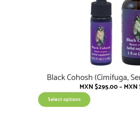
Black Cohosh (Cimífuga, Se
MXN $
295.00
–
MXN 
T
Select options
h
i
s
p
r