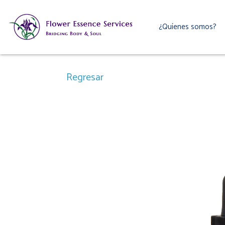
Ir
al
¿Quíenes somos?
contenido
Regresar