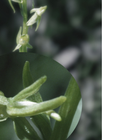
cus (Hibisco)
.00
–
MXN $
460.00