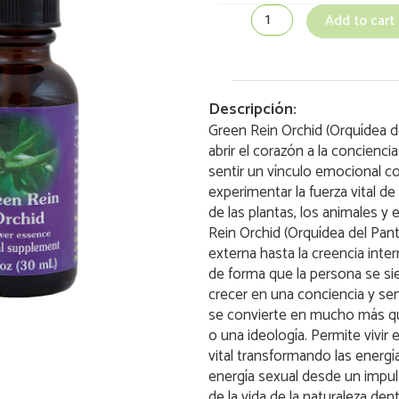
del
Add to cart
Pantano)
quantity
Descripción:
Green Rein Orchid (Orquídea de
abrir el corazón a la concienci
sentir un vínculo emocional co
experimentar la fuerza vital de 
de las plantas, los animales y 
Rein Orchid (Orquídea del Pan
externa hasta la creencia inter
de forma que la persona se sie
crecer en una conciencia y sen
se convierte en mucho más qu
o una ideología. Permite vivir
vital transformando las energí
energía sexual desde un impuls
de la vida de la naturaleza den