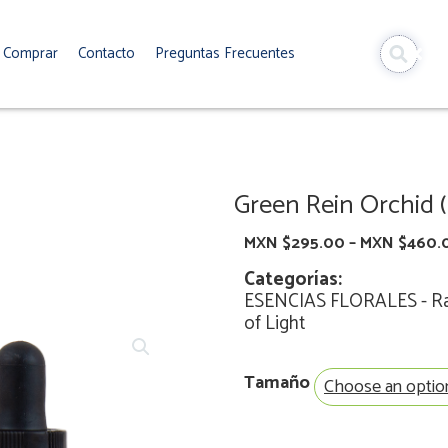
Comprar
Contacto
Preguntas Frecuentes
Green Rein Orchid 
MXN $
295.00
–
MXN $
460.
Categorías:
ESENCIAS FLORALES
-
R
of Light
Green
Tamaño
Rein
Orchid
(Orquídea