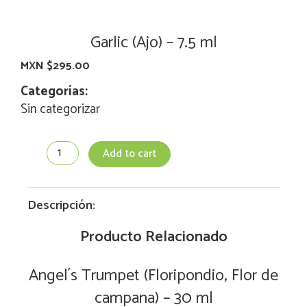
Garlic (Ajo) – 7.5 ml
MXN $
295.00
Categorías:
Sin categorizar
Garlic
Add to cart
(Ajo)
-
7.5
ml
Descripción:
quantity
Producto Relacionado
Angel´s Trumpet (Floripondio, Flor de
campana) – 30 ml