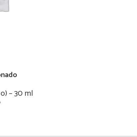
onado
no) – 30 ml
Alpine Lily (
0
M
Add to cart