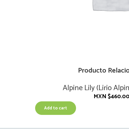
Producto Relaci
Alpine Lily (Lirio Alpi
MXN $
460.0
Add to cart