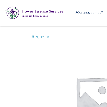
Ir
al
¿Quíenes somos?
contenido
Regresar