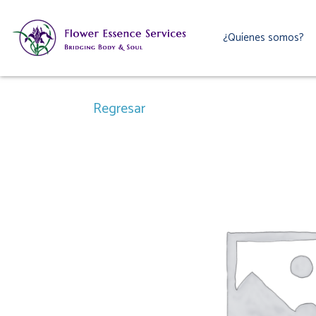
Ir
al
¿Quíenes somos?
contenido
Regresar