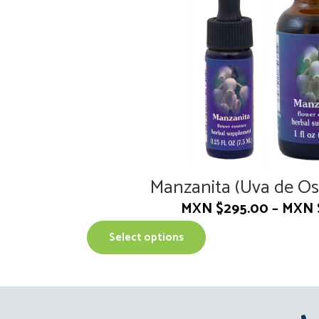
Manzanita (Uva de Os
MXN $
295.00
–
MXN 
T
Select options
h
i
s
p
r