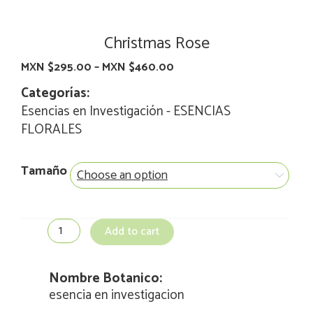
Christmas Rose
MXN $
295.00
–
MXN $
460.00
Categorías:
Esencias en Investigación
-
ESENCIAS
FLORALES
Christmas
Tamaño
Rose
quantity
Add to cart
Nombre Botanico:
esencia en investigacion