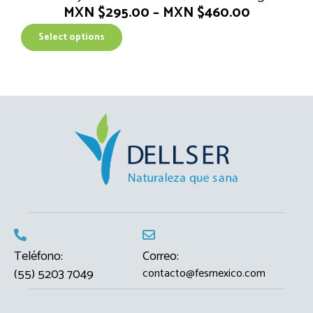
MXN $
295.00
–
MXN $
460.00
T
Select options
h
i
s
p
r
o
d
u
c
t
h
a
s
m
Teléfono:
Correo:
u
(55) 5203 7049
contacto@fesmexico.com
l
t
i