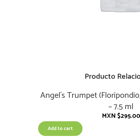
Producto Relaci
Angel´s Trumpet (Floripondio
– 7.5 ml
MXN $
295.0
Add to cart