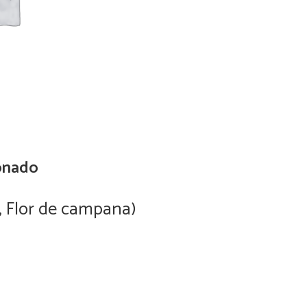
onado
, Flor de campana)
Self-He
M
0
Add to cart