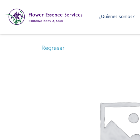
Ir
al
¿Quíenes somos?
contenido
Regresar