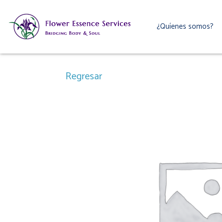
Ir
al
¿Quíenes somos?
contenido
Regresar