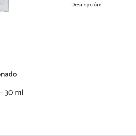
Descripción:
onado
 – 30 ml
Aloe 
0
Read more