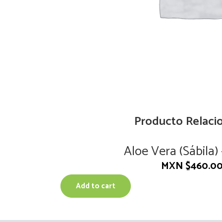
Producto Relaci
Aloe Vera (Sábila)
MXN $
460.0
Add to cart