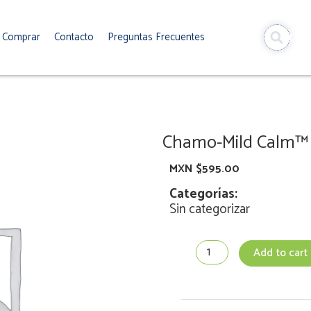
Comprar
Contacto
Preguntas Frecuentes
Chamo-Mild Calm™
MXN $
595.00
Categorías:
Sin categorizar
Chamo-
Add to cart
Mild
Calm™
quantity