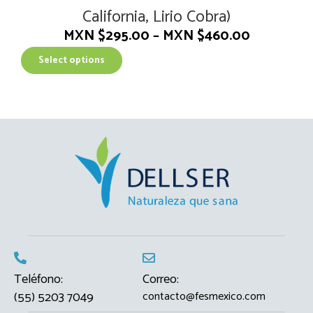
California, Lirio Cobra)
MXN $
295.00
–
MXN $
460.00
T
Select options
h
i
s
p
r
o
d
u
c
t
h
a
s
m
Teléfono:
Correo:
u
(55) 5203 7049
contacto@fesmexico.com
l