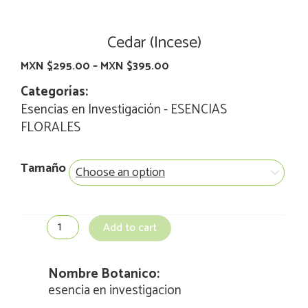
Cedar (Incese)
MXN $
295.00
–
MXN $
395.00
Categorías:
Esencias en Investigación
-
ESENCIAS
FLORALES
Cedar
Tamaño
(Incese)
quantity
Add to cart
Nombre Botanico:
esencia en investigacion