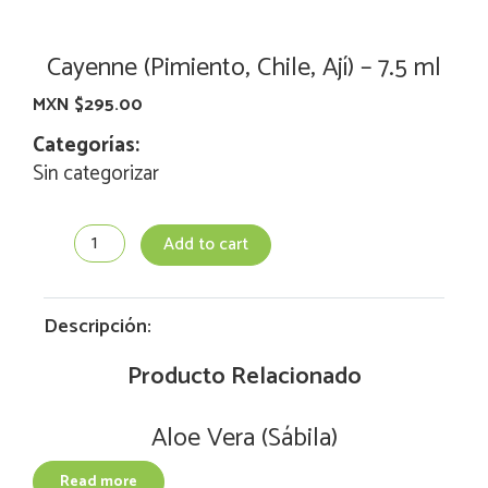
Cayenne (Pimiento, Chile, Ají) – 7.5 ml
MXN $
295.00
Categorías:
Sin categorizar
Cayenne
Add to cart
(Pimiento,
Chile,
Ají)
-
Descripción:
7.5
ml
Producto Relacionado
quantity
Aloe Vera (Sábila)
Read more