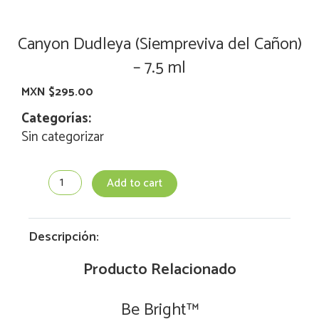
Canyon Dudleya (Siempreviva del Cañon)
– 7.5 ml
MXN $
295.00
Categorías:
Sin categorizar
Canyon
Add to cart
Dudleya
(Siempreviva
del
Cañon)
Descripción:
-
7.5
Producto Relacionado
ml
quantity
Be Bright™