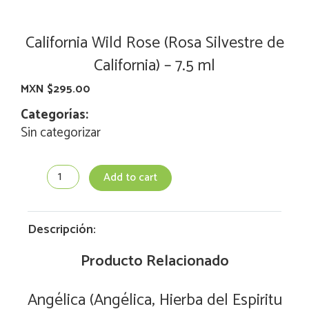
California Wild Rose (Rosa Silvestre de
California) – 7.5 ml
MXN $
295.00
Categorías:
Sin categorizar
California
Add to cart
Wild
Rose
(Rosa
Silvestre
Descripción:
de
California)
Producto Relacionado
-
7.5
Angélica (Angélica, Hierba del Espiritu
ml