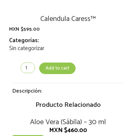
Calendula Caress™
MXN $
595.00
Categorías:
Sin categorizar
Calendula
Add to cart
Caress™
quantity
Descripción:
Producto Relacionado
Aloe Vera (Sábila) – 30 ml
MXN $
460.00