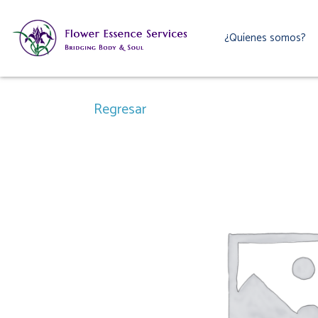
Ir
al
¿Quíenes somos?
contenido
Regresar