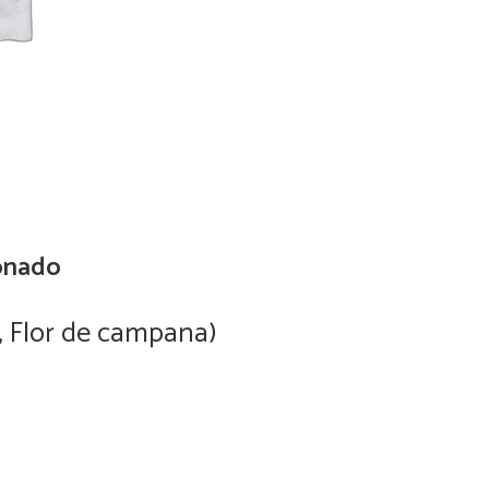
onado
, Flor de campana)
Self-He
M
0
Add to cart