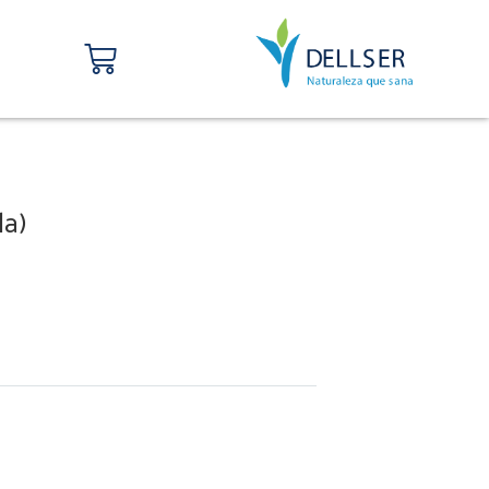
Carrito
la)