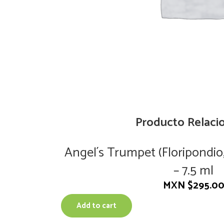
Producto Relaci
Angel´s Trumpet (Floripondio
– 7.5 ml
MXN $
295.0
Add to cart