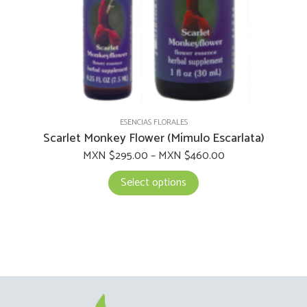
the
product
page
ESENCIAS FLORALES
Scarlet Monkey Flower (Mímulo Escarlata)
MXN $
295.00
–
MXN $
460.00
Select options