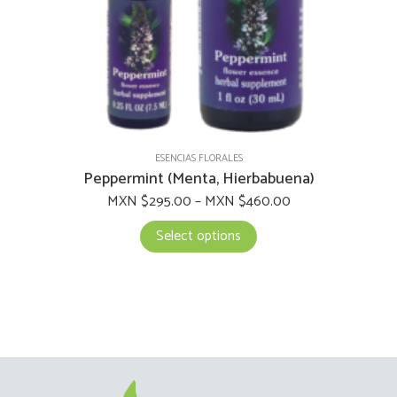
the
product
page
ESENCIAS FLORALES
Peppermint (Menta, Hierbabuena)
MXN $
295.00
–
MXN $
460.00
Select options