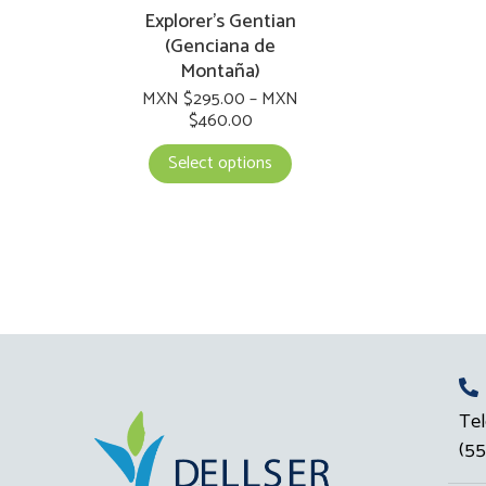
on
Explorer’s Gentian
the
(Genciana de
product
Montaña)
page
MXN $
295.00
–
MXN
$
460.00
Select options
Tel
(55